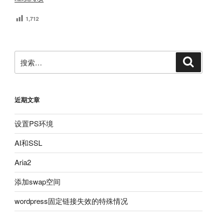
上
1,712
安
装
PHP7.06+MariaDB+Nginx1.10”
搜
搜
索
索：
近期文章
设置PS环境
AI和SSL
Aria2
添加swap空间
wordpress固定链接失效的特殊情况