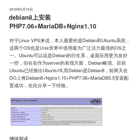
ubuntu/debian
运
发
2016年5月15日
布
debian8上安装
行
于
时
PHP7.06+MariaDB+Nginx1.10
出
现
对于Linux VPS来说，本人最爱的是Debian和Ubuntu系统，
404
这两个OS也是Unix世界中使用最为广泛活力最强的OS之
error”
一。Ubuntu可以说是Debian的衍生系，桌面应用更为友好
一些，但在在作为server的表现方面，Debian略强。目前
Ubuntu已经推出Ubuntu16,而Debian是Debian8，前两天在
DO上将Debian8+Nginx1.10+PHP7.06+MariaDB5.5安装配
置成功，在此分享一下经验。
“debian8
继续阅读