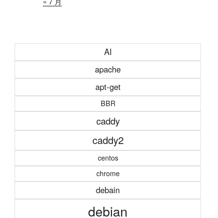
« 7 月
AI
apache
apt-get
BBR
caddy
caddy2
centos
chrome
debain
debian