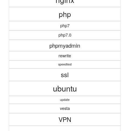
php
php7
php7.0
phpmyadmin
rewrite
speedtest
ssl
ubuntu
update
vesta
VPN