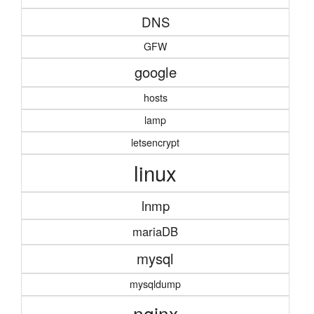
DNS
GFW
google
hosts
lamp
letsencrypt
linux
lnmp
mariaDB
mysql
mysqldump
nginx