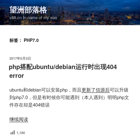
跳
望洲部落格
至
v88.cn In name of my son
内
容
标签：
PHP7.0
发
2017年5月3日
布
php搭配ubuntu/debian运行时出现404
于
error
ubuntu和debian可以安装php，而且
更新了信源后
可以升级
到php7.0，但是有时候你可能遇到（本人遇到）明明php文
件存在却是404错误
“php
继续阅读
搭
1,180
配