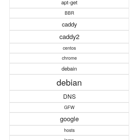
apt-get
BBR
caddy
caddy2
centos
chrome
debain
debian
DNS
GFW
google
hosts
lamp