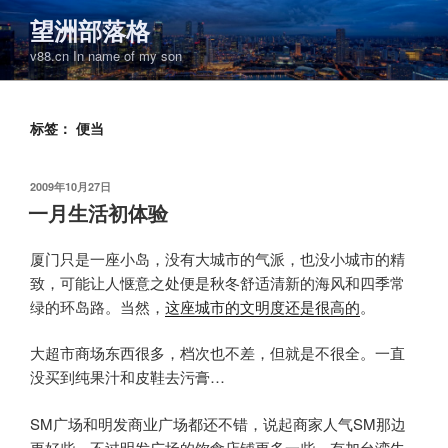
跳
望洲部落格
至
v88.cn In name of my son
内
容
标签：
便当
发
2009年10月27日
布
一月生活初体验
于
厦门只是一座小岛，没有大城市的气派，也没小城市的精
致，可能让人惬意之处便是秋冬舒适清新的海风和四季常
绿的环岛路。当然，
这座城市的文明度还是很高的
。
大超市商场东西很多，档次也不差，但就是不很全。一直
没买到纯果汁和皮鞋去污膏…
SM广场和明发商业广场都还不错，说起商家人气SM那边
更好些，不过明发广场的饮食店铺更多一些，有加台湾牛