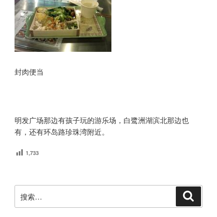
封肉便当
明发广场那边有孩子玩的游乐场，白鹭洲湖滨北那边也
有，还有环岛路珍珠湾附近。
1,733
搜
搜
索
索：