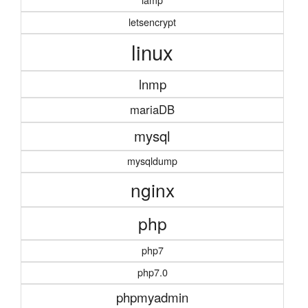
letsencrypt
linux
lnmp
mariaDB
mysql
mysqldump
nginx
php
php7
php7.0
phpmyadmin