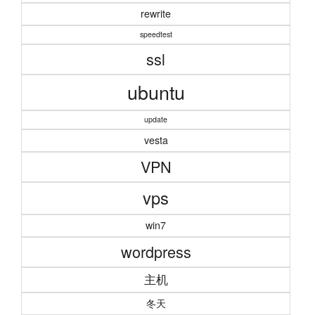
rewrite
speedtest
ssl
ubuntu
update
vesta
VPN
vps
win7
wordpress
主机
冬天