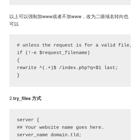
以上可以强制加www或者不加www，改为二级域名转向也
可以
# unless the request is for a valid file, se
if (!-e $request_filename)

{

rewrite ^(.+)$ /index.php?q=$1 last;

2.
try_files 方式
server {

## Your website name goes here.

server_name domain.tld;
