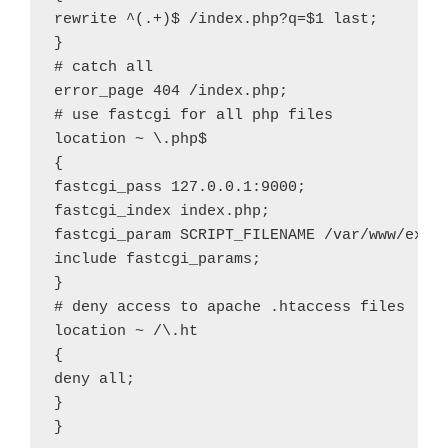
rewrite ^(.+)$ /index.php?q=$1 last;

}

# catch all

error_page 404 /index.php;

# use fastcgi for all php files

location ~ \.php$

{

fastcgi_pass 127.0.0.1:9000;

fastcgi_index index.php;

fastcgi_param SCRIPT_FILENAME /var/www/examp
include fastcgi_params;

}

# deny access to apache .htaccess files

location ~ /\.ht

{

deny all;

}
