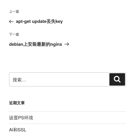
文
上
上一篇
章
一
apt-get update丢失key
导
篇
航
文
下
下一篇
章
一
debian上安装最新的nginx
篇
文
章
搜
搜
索
索：
近期文章
设置PS环境
AI和SSL