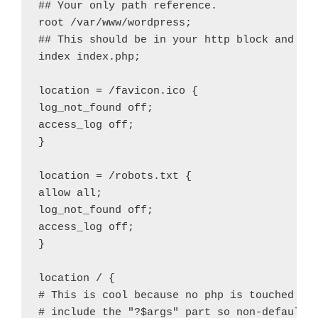
## Your only path reference.

root /var/www/wordpress;

## This should be in your http block and if 
index index.php;

location = /favicon.ico {

log_not_found off;

access_log off;

}

location = /robots.txt {

allow all;

log_not_found off;

access_log off;

}

location / {

# This is cool because no php is touched for
# include the "?$args" part so non-default p