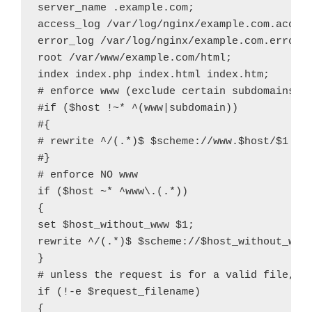
server_name .example.com;

access_log /var/log/nginx/example.com.access
error_log /var/log/nginx/example.com.error.l
root /var/www/example.com/html;

index index.php index.html index.htm;

# enforce www (exclude certain subdomains)

#if ($host !~* ^(www|subdomain))

#{

# rewrite ^/(.*)$ $scheme://www.$host/$1 per
#}

# enforce NO www

if ($host ~* ^www\.(.*))

{

set $host_without_www $1;

rewrite ^/(.*)$ $scheme://$host_without_www/
}

# unless the request is for a valid file, se
if (!-e $request_filename)

{
