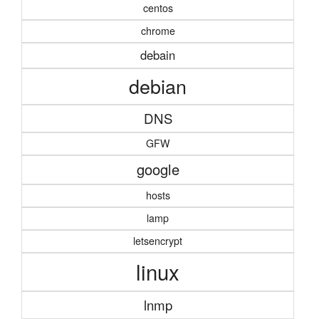
centos
chrome
debain
debian
DNS
GFW
google
hosts
lamp
letsencrypt
linux
lnmp