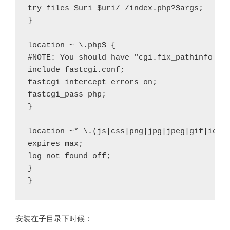
try_files $uri $uri/ /index.php?$args;

}

location ~ \.php$ {

#NOTE: You should have "cgi.fix_pathinfo = 0
include fastcgi.conf;

fastcgi_intercept_errors on;

fastcgi_pass php;

}

location ~* \.(js|css|png|jpg|jpeg|gif|ico)$
expires max;

log_not_found off;

}

安装在子目录下时候：