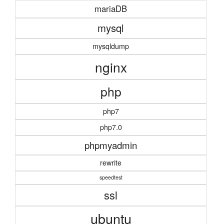
mariaDB
mysql
mysqldump
nginx
php
php7
php7.0
phpmyadmin
rewrite
speedtest
ssl
ubuntu