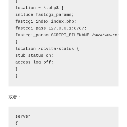
}

location ~ \.php$ {

include fastcgi_params;

fastcgi_index index.php;

fastcgi_pass 127.0.0.1:8787;

fastcgi_param SCRIPT_FILENAME /www/wwwroot/y
}

location /ccvita-status {

stub_status on;

access_log off;

}

}
或者：
server

{
