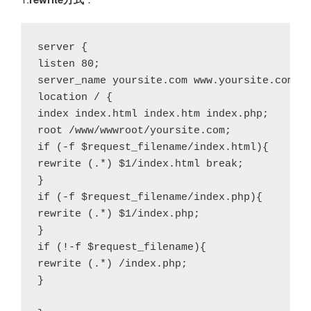
server {

listen 80;

server_name yoursite.com www.yoursite.com;

location / {

index index.html index.htm index.php;

root /www/wwwroot/yoursite.com;

if (-f $request_filename/index.html){

rewrite (.*) $1/index.html break;

}

if (-f $request_filename/index.php){

rewrite (.*) $1/index.php;

}

if (!-f $request_filename){

rewrite (.*) /index.php;

}
