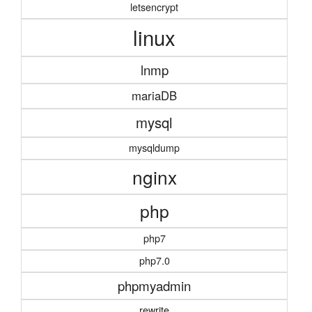
letsencrypt
linux
lnmp
mariaDB
mysql
mysqldump
nginx
php
php7
php7.0
phpmyadmin
rewrite