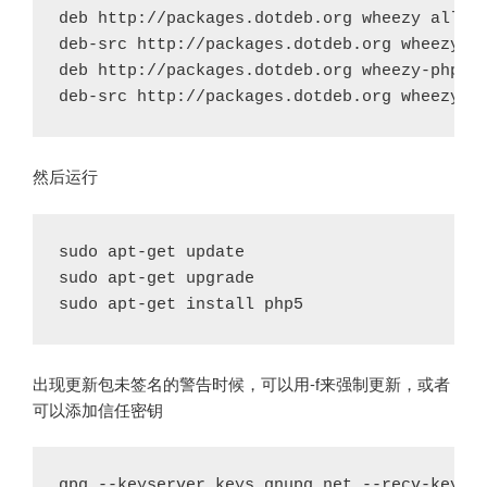
deb http://packages.dotdeb.org wheezy all

deb-src http://packages.dotdeb.org wheezy al
deb http://packages.dotdeb.org wheezy-php56-
然后运行
sudo apt-get update

sudo apt-get upgrade

出现更新包未签名的警告时候，可以用-f来强制更新，或者
可以添加信任密钥
gpg --keyserver keys.gnupg.net --recv-key 89