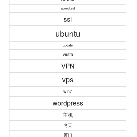
speedtest
ssl
ubuntu
update
vesta
VPN
vps
win7
wordpress
主机
冬天
厦门