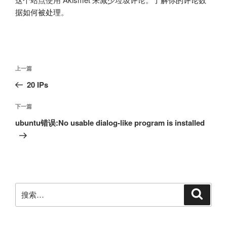
据如何被处理
。
文
上
上一篇
章
一
20 IPs
导
篇
航
文
下
下一篇
章
一
ubuntu错误:No usable dialog-like program is installed
篇
文
章
搜
搜
索
索：