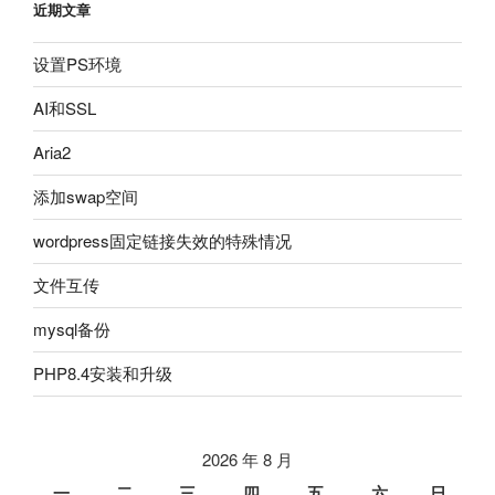
近期文章
设置PS环境
AI和SSL
Aria2
添加swap空间
wordpress固定链接失效的特殊情况
文件互传
mysql备份
PHP8.4安装和升级
2026 年 8 月
一
二
三
四
五
六
日