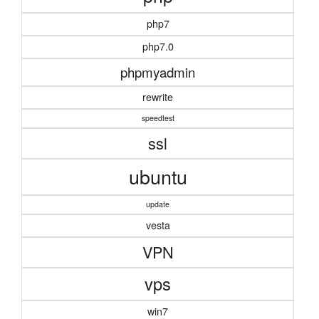
php7
php7.0
phpmyadmin
rewrite
speedtest
ssl
ubuntu
update
vesta
VPN
vps
win7