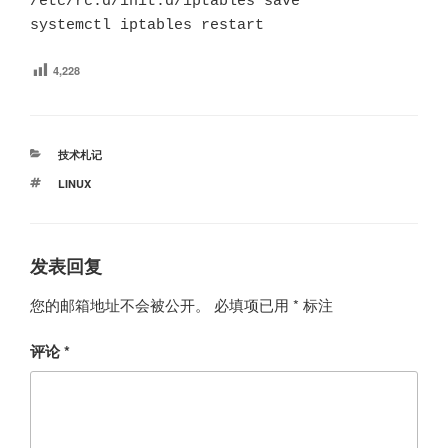
/etc/rc.d/init.d/iptables save

systemctl iptables restart
4,228
分
技术札记
类
标
LINUX
签
发表回复
您的邮箱地址不会被公开。
必填项已用
*
标注
评论
*