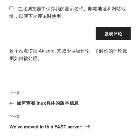
在此浏览器中保存我的显示名称、邮箱地址和网站地
址，以便下次评论时使用。
这个站点使用 Akismet 来减少垃圾评论。
了解你的评论数
据如何被处理
。
文
上
上一篇
章
一
如何查看linux具体的版本信息
导
篇
航
文
下
下一篇
章
一
We’ve moved in this FAST server!
篇
文