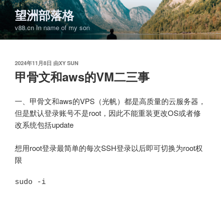
跳
望洲部落格
至
v88.cn In name of my son
内
容
发
2024年11月8日
由
XY SUN
布
甲骨文和aws的VM二三事
于
一、甲骨文和aws的VPS（光帆）都是高质量的云服务器，
但是默认登录账号不是root，因此不能重装更改OS或者修
改系统包括update
想用root登录最简单的每次SSH登录以后即可切换为root权
限
sudo -i
