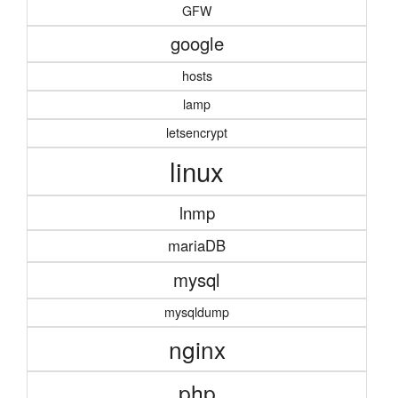
GFW
google
hosts
lamp
letsencrypt
linux
lnmp
mariaDB
mysql
mysqldump
nginx
php